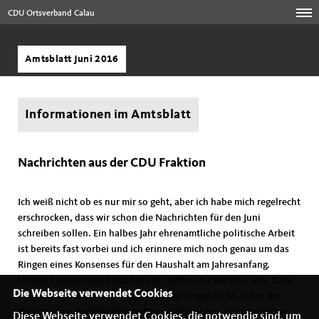
CDU Ortsverband Calau
Amtsblatt Juni 2016
Informationen im Amtsblatt
Nachrichten aus der CDU Fraktion
Ich weiß nicht ob es nur mir so geht, aber ich habe mich regelrecht
erschrocken, dass wir schon die Nachrichten für den Juni
schreiben sollen. Ein halbes Jahr ehrenamtliche politische Arbeit
ist bereits fast vorbei und ich erinnere mich noch genau um das
Ringen eines Konsenses für den Haushalt am Jahresanfang.
Unsere Fraktion setzt sich für ein „Treffen der Vereine“ ein. Dazu
Die Webseite verwendet Cookies
haben wir eine entsprechende Vorlage eingebracht, die in den
Ausschüssen mehrheitlich befürwortet wurden. Warum machen
Diese Webseite verwendet Cookies, die notwendig sind, um