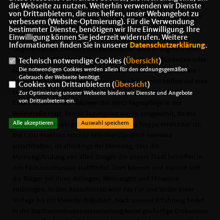
wir das? Die Verwaltung, an der Spitze der Bürgermeister, soll die
die Webseite zu nutzen. Weiterhin verwenden wir Dienste
von Drittanbietern, die uns helfen, unser Webangebot zu
Vereine an einem Tisch bringen. Es geht darum, dass die Vereine
verbessern (Website-Optmierung). Für die Verwendung
und die Verwaltung sich kennenlernen, Ihre Vielfalt aufzeigen
bestimmter Dienste, benötigen wir Ihre Einwilligung. Ihre
Einwilligung können Sie jederzeit widerrufen. Weitere
und vor allen Dingen Informationen austauschen. Nicht das
Informationen finden Sie in unserer
Datenschutzerklärung
.
Gegeneinander, sondern das Miteinander wird erfolgreich sein.
Dabei kann es um Terminkoordination, Fördermöglichkeiten oder
Technisch notwendige Cookies (
Übersicht
)
Die notwendigen Cookies werden allein für den ordnungsgemäßen
auch gemeinsame Projekte gehen. Wir wünschen uns, dass die
Gebrauch der Webseite benötigt.
Vereine positiv dem Treffen gegenüber stehen und hoffen auf eine
Cookies von Drittanbietern (
Übersicht
)
zahlreiche Teilnahme. Die Stadtverordnetenversammlungen
Zur Optimierung unserer Webseite binden wir Dienste und Angebote
von Drittanbietern ein.
finden zurzeit in den Räumen der AWO-Tagespflege in der
Waldstraße statt. Dieser Tagungsort wurde ausgewählt, da der
Alle akzeptieren
Auswahl speichern
Raum im Feuerwehrgebäude nur über eine Treppe erreichbar ist.
Die CDU-Fraktion möchte selbstverständlich niemand
ausschließen, ist allerdings der Meinung, dass die
Meinungsfindung von allen Dingen die unsere Stadt betreffen in
den Fachausschüssen stattfindet. Dort können und müssen sich
die Bürger mit ihren Anliegen, Meinungen und Hinweise
einbringen. In den Ausschüssen wird das Für und Wider einer
Vorlage bis ins Kleinste diskutiert. Nach unserer Erfahrung findet
in der Stadtverordnetenversammlung keine großartige Diskussion